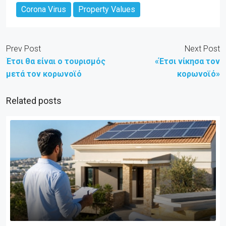
Corona Virus
Property Values
Prev Post
Next Post
Έτσι θα είναι ο τουρισμός
«Έτσι νίκησα τον
μετά τον κορωνοϊό
κορωνοϊό»
Related posts