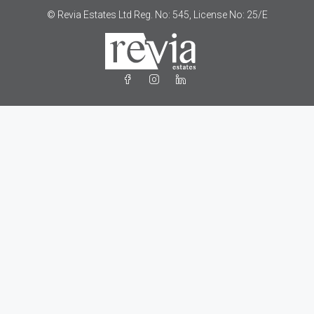
© Revia Estates Ltd Reg. No: 545, License No: 25/Ε