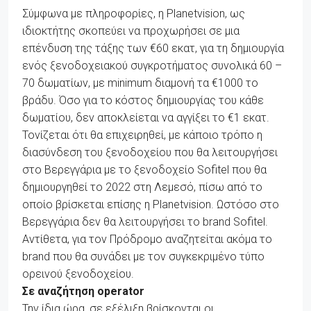
Σύμφωνα με πληροφορίες, η Planetvision, ως
ιδιοκτήτης σκοπεύει να προχωρήσει σε μια
επένδυση της τάξης των €60 εκατ, για τη δημιουργία
ενός ξενοδοχειακού συγκροτήματος συνολικά 60 –
70 δωματίων, με minimum διαμονή τα €1000 το
βράδυ. Όσο για το κόστος δημιουργίας του κάθε
δωματίου, δεν αποκλείεται να αγγίξει το €1 εκατ.
Τονίζεται ότι θα επιχειρηθεί, με κάποιο τρόπο η
διασύνδεση του ξενοδοχείου που θα λειτουργήσει
στο Βερεγγάρια με το ξενοδοχείο Sofitel που θα
δημιουργηθεί το 2022 στη Λεμεσό, πίσω από το
οποίο βρίσκεται επίσης η Planetvision. Ωστόσο στο
Βερεγγάρια δεν θα λειτουργήσει το brand Sofitel.
Αντίθετα, για τον Πρόδρομο αναζητείται ακόμα το
brand που θα συνάδει με τον συγκεκριμένο τύπο
ορεινού ξενοδοχείου.
Σε αναζήτηση operator
Την ίδια ώρα, σε εξέλιξη βρίσκονται οι