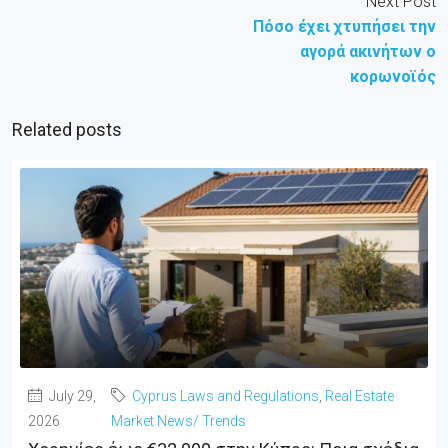
Next Post
Πόσο έχει χτυπήσει την
αγορά ακινήτων ο
κορωνοϊός
Related posts
July 29,
Cyprus Laws and Regulations
,
Real Estate
2026
Market News/ Trends