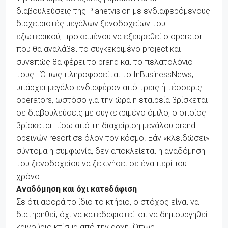
διαβουλεύσεις της Planetvision με ενδιαφερόμενους
διαχειριστές μεγάλων ξενοδοχείων του
εξωτερικού, προκειμένου να εξευρεθεί ο operator
που θα αναλάβει το συγκεκριμένο project και
συνεπώς θα φέρει το brand και το πελατολόγιο
τους. Όπως πληροφορείται το InBusinessNews,
υπάρχει μεγάλο ενδιαφέρον από τρεις ή τέσσερις
operators, ωστόσο για την ώρα η εταιρεία βρίσκεται
σε διαβουλεύσεις με συγκεκριμένο όμιλο, ο οποίος
βρίσκεται πίσω από τη διαχείριση μεγάλου brand
ορεινών resort σε όλον τον κόσμο. Εάν «κλειδώσει»
σύντομα η συμφωνία, δεν αποκλείεται η αναδόμηση
του ξενοδοχείου να ξεκινήσει σε ένα περίπου
χρόνο.
Αναδόμηση και όχι κατεδάφιση
Σε ότι αφορά το ίδιο το κτήριο, ο στόχος είναι να
διατηρηθεί, όχι να κατεδαφιστεί και να δημιουργηθεί
καινούριο κτίσμα από την αρχή. Όπως